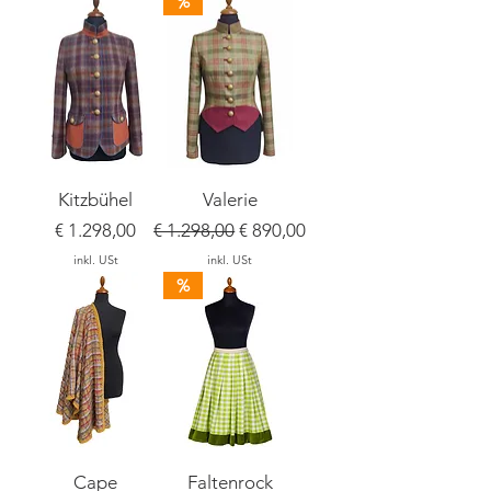
%
Kitzbühel
Valerie
Preis
Standardpreis
Sale-Preis
€ 1.298,00
€ 1.298,00
€ 890,00
inkl. USt
inkl. USt
%
Cape
Faltenrock