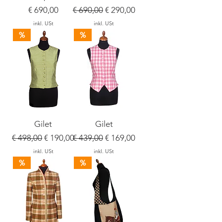
Preis
Standardpreis
Sale-Preis
€ 690,00
€ 690,00
€ 290,00
inkl. USt
inkl. USt
%
%
Gilet
Gilet
Standardpreis
Sale-Preis
Standardpreis
Sale-Preis
€ 498,00
€ 190,00
€ 439,00
€ 169,00
inkl. USt
inkl. USt
%
%