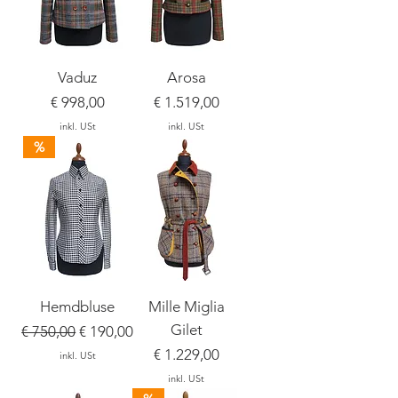
Vaduz
Arosa
Preis
Preis
€ 998,00
€ 1.519,00
inkl. USt
inkl. USt
%
Hemdbluse
Mille Miglia
Gilet
Standardpreis
Sale-Preis
€ 750,00
€ 190,00
Preis
€ 1.229,00
inkl. USt
inkl. USt