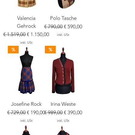
Valencia
Polo Tasche
Gehrock
Standardpreis
Sale-Preis
€ 790,00
€ 590,00
Standardpreis
Sale-Preis
€ 1.519,00
€ 1.150,00
inkl. USt
inkl. USt
%
%
Josefine Rock
Irina Weste
Standardpreis
Sale-Preis
Standardpreis
Sale-Preis
€ 729,00
€ 190,00
€ 989,00
€ 390,00
inkl. USt
inkl. USt