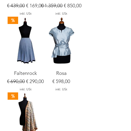
Standardpreis
Sale-Preis
Standardpreis
Sale-Preis
€ 439,00
€ 169,00
€ 1.359,00
€ 850,00
inkl. USt
inkl. USt
%
Faltenrock
Rosa
Standardpreis
Sale-Preis
Preis
€ 690,00
€ 290,00
€ 598,00
inkl. USt
inkl. USt
%