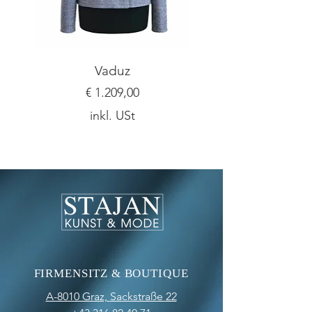
Vaduz
Preis
€ 1.209,00
inkl. USt
FIRMENSITZ & BOUTIQUE
A-8010 Graz,
Sackstraße 22