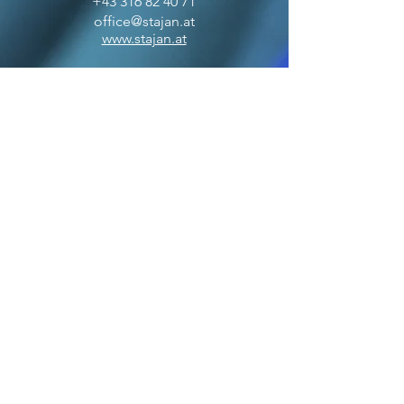
+43 316 82 40 71
office@stajan.at
www.stajan.at
ÖFFNUNGSZEITEN
BOUTIQUE
MO-FR: 09:00 - 17:00
SA: 10:00 - 12:00
OFFICE
MO-FR: 09:00 - 17:00
ZAHLUNGSARTEN
VERSANDPARTNER