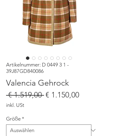
Artikelnummer: D 0449 3 1 -
39J87GD840086
Valencia Gehrock
Standardpreis
Sale-
 € 1.519,00 
€ 1.150,00
Preis
inkl. USt
Größe
*