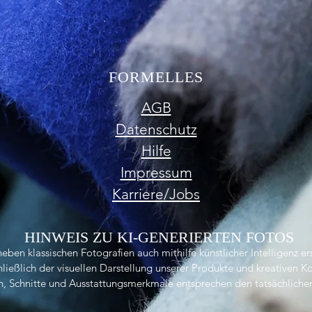
FORMELLES
AGB
Datenschutz
Hilfe
Impressum
Karriere/Jobs
HINWEIS ZU KI-GENERIERTEN FOTOS
ben klassischen Fotografien auch mithilfe künstlicher Intelligenz ers
ließlich der visuellen Darstellung unserer Produkte und kreativen 
n, Schnitte und Ausstattungsmerkmale entsprechen den tatsächliche