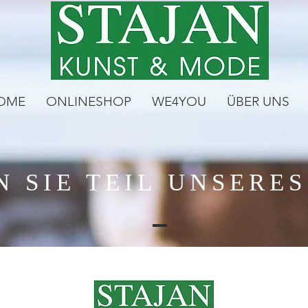
OME
ONLINESHOP
WE4YOU
ÜBER UNS
 SIE TEIL
UNSERES