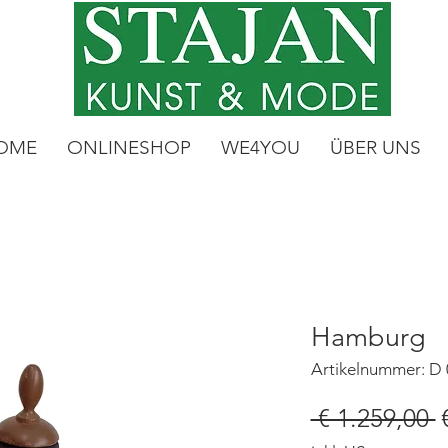
OME
ONLINESHOP
WE4YOU
ÜBER UNS
Hamburg
Artikelnummer: D
S
 € 1.259,00 