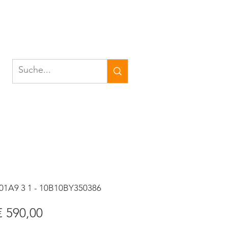
 01A9 3 1 - 10B10BY350386
tandardpreis
Sale-
€ 590,00