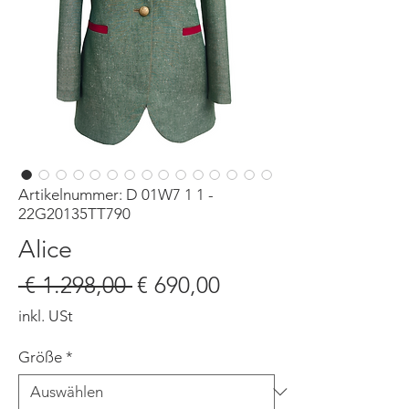
Artikelnummer: D 01W7 1 1 -
22G20135TT790
Alice
Standardpreis
Sale-
 € 1.298,00 
€ 690,00
Preis
inkl. USt
Größe
*