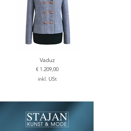
gerne!
Vaduz
Preis
€ 1.209,00
inkl. USt