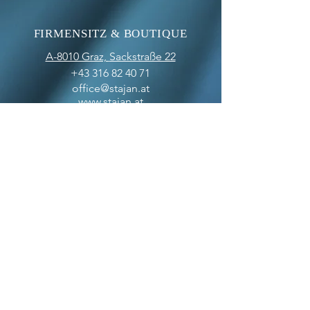
FIRMENSITZ & BOUTIQUE
A-8010 Graz,
Sackstraße 22
+43 316 82 40 71
office@stajan.at
www.stajan.at
ÖFFNUNGSZEITEN
BOUTIQUE
MO-FR: 09:00 - 17:00
SA: 10:00 - 12:00
OFFICE
MO-FR: 09:00 - 17:00
ZAHLUNGSARTEN