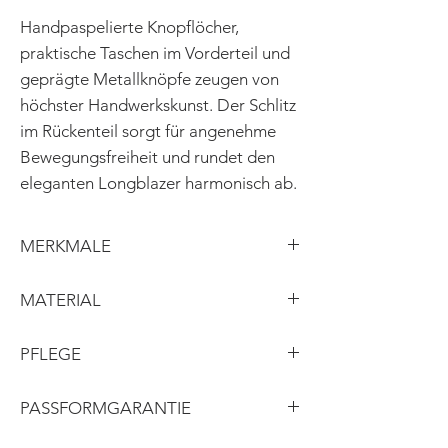
Handpaspelierte Knopflöcher,
praktische Taschen im Vorderteil und
geprägte Metallknöpfe zeugen von
höchster Handwerkskunst. Der Schlitz
im Rückenteil sorgt für angenehme
Bewegungsfreiheit und rundet den
eleganten Longblazer harmonisch ab.
MERKMALE
tiefer Reverskragen
MATERIAL
leicht taillierter Schnitt
handpaspelierte Knopflöcher
Obermaterial: Leinen
PFLEGE
Vorderteil mit Taschen
Futter: Viskose
geprägte Metallknöpfe
Knöpfe: Metall
Professionelle Reinigung
PASSFORMGARANTIE
raffinierte Farbkontraste
Rückenteil mit Schlitz
Was nicht auf Anhieb passt, wird von