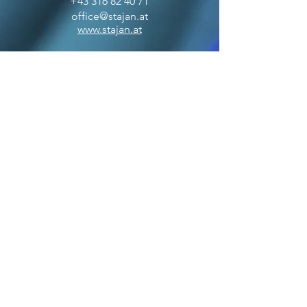
+43 316 82 40 71
office@stajan.at
www.stajan.at
ÖFFNUNGSZEITEN
BOUTIQUE
MO-FR: 09:00 - 17:00
SA: 10:00 - 12:00
OFFICE
MO-FR: 09:00 - 17:00
ZAHLUNGSARTEN
VERSANDPARTNER