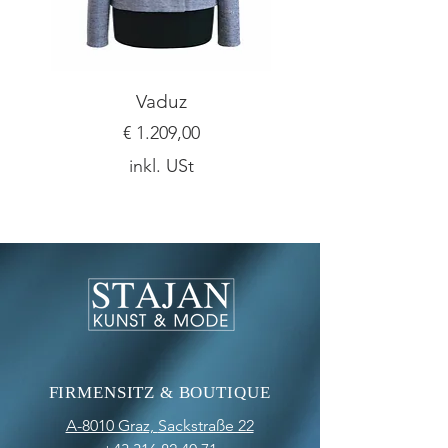
Vaduz
Preis
€ 1.209,00
inkl. USt
FIRMENSITZ & BOUTIQUE
A-8010 Graz,
Sackstraße 22