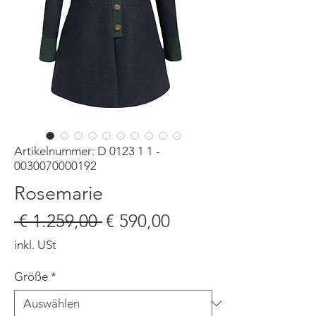
Artikelnummer: D 0123 1 1 -
0030070000192
Rosemarie
Standardpreis
Sale-
 € 1.259,00 
€ 590,00
Preis
inkl. USt
Größe
*