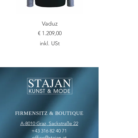
Vaduz
Preis
€ 1.209,00
inkl. USt
FIRMENSITZ & BOUTIQUE
A-8010 Graz,
Sackstraße 22
+43 316 82 40 71
office@stajan.at