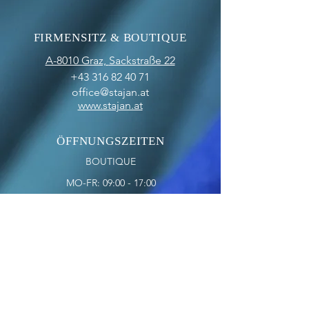
FIRMENSITZ & BOUTIQUE
A-8010 Graz,
Sackstraße 22
+43 316 82 40 71
office@stajan.at
www.stajan.at
ÖFFNUNGSZEITEN
BOUTIQUE
MO-FR: 09:00 - 17:00
SA: 10:00 - 12:00
OFFICE
MO-FR: 09:00 - 17:00
ZAHLUNGSARTEN