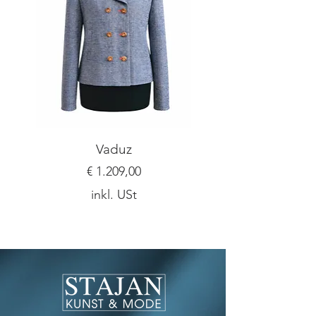
gerne!
Vaduz
Preis
€ 1.209,00
inkl. USt