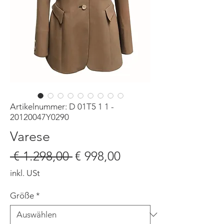
Artikelnummer: D 01T5 1 1 -
20120047Y0290
Varese
Standardpreis
Sale-
 € 1.298,00 
€ 998,00
Preis
inkl. USt
Größe
*