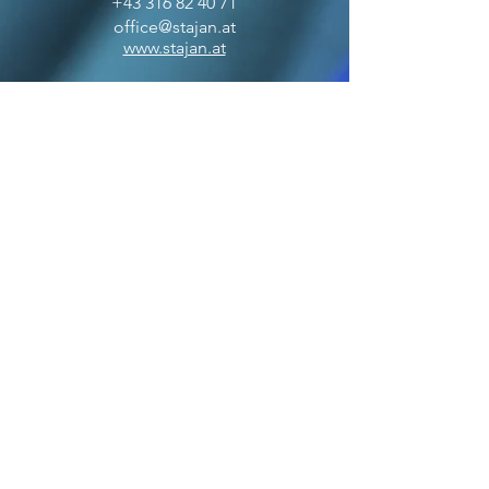
+43 316 82 40 71
office@stajan.at
www.stajan.at
ÖFFNUNGSZEITEN
BOUTIQUE
MO-FR: 09:00 - 17:00
SA: 10:00 - 12:00
OFFICE
MO-FR: 09:00 - 17:00
ZAHLUNGSARTEN
VERSANDPARTNER