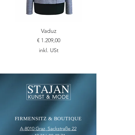
Vaduz
Preis
€ 1.209,00
inkl. USt
FIRMENSITZ & BOUTIQUE
A-8010 Graz,
Sackstraße 22