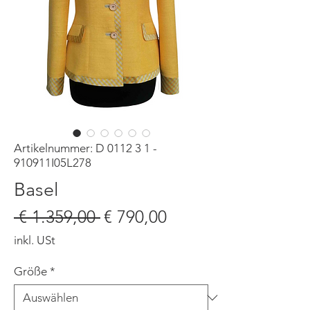
Artikelnummer: D 0112 3 1 -
910911I05L278
Basel
Standardpreis
Sale-
 € 1.359,00 
€ 790,00
Preis
inkl. USt
Größe
*