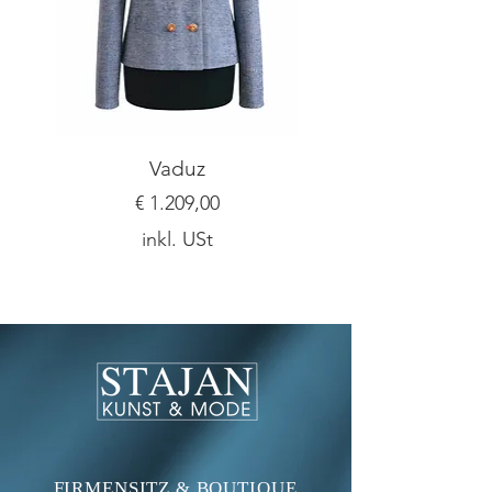
Vaduz
Preis
€ 1.209,00
inkl. USt
FIRMENSITZ & BOUTIQUE