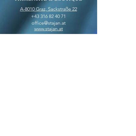
A-8010 Graz,
Sackstraße 22
+43 316 82 40 71
office@stajan.at
www.stajan.at
ÖFFNUNGSZEITEN
BOUTIQUE
MO-FR: 09:00 - 17:00
SA: 10:00 - 12:00
OFFICE
MO-FR: 09:00 - 17:00
ZAHLUNGSARTEN