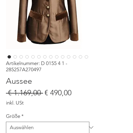
Artikelnummer: D 0155 4 1 -
285257A270497
Aussee
Standardpreis
Sale-
 € 1.169,00 
€ 490,00
Preis
inkl. USt
Größe
*