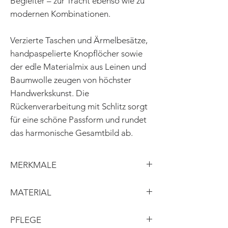
Begleiter – zur Tracht ebenso wie zu
modernen Kombinationen.
Verzierte Taschen und Ärmelbesätze,
handpaspelierte Knopflöcher sowie
der edle Materialmix aus Leinen und
Baumwolle zeugen von höchster
Handwerkskunst. Die
Rückenverarbeitung mit Schlitz sorgt
für eine schöne Passform und rundet
das harmonische Gesamtbild ab.
MERKMALE
knieumspielend
MATERIAL
körpernahe, feminine Silhouette
Reverskragen
Obermaterial: Leinen
PFLEGE
helle Kontrastbordüre
Details: Baumwolle