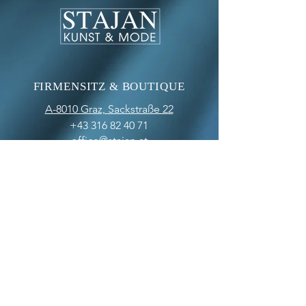
FIRMENSITZ & BOUTIQUE
A-8010 Graz,
Sackstraße 22
+43 316 82 40 71
office@stajan.at
www.stajan.at
ÖFFNUNGSZEITEN
BOUTIQUE
MO-FR: 09:00 - 17:00
SA: 10:00 - 12:00
OFFICE
MO-FR: 09:00 - 17:00