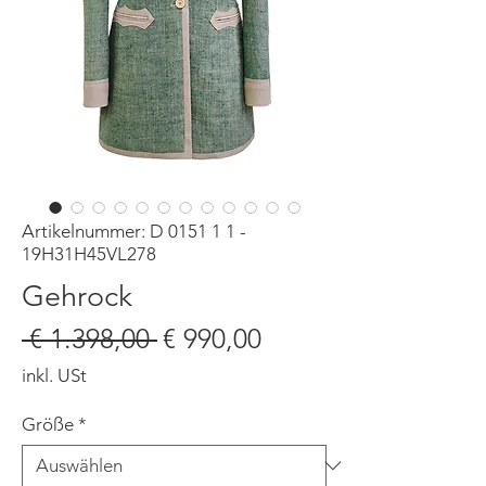
Artikelnummer: D 0151 1 1 -
19H31H45VL278
Gehrock
Standardpreis
Sale-
 € 1.398,00 
€ 990,00
Preis
inkl. USt
Größe
*