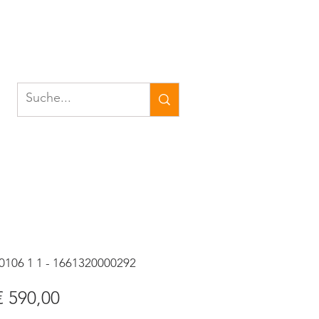
0106 1 1 - 1661320000292
tandardpreis
Sale-
€ 590,00