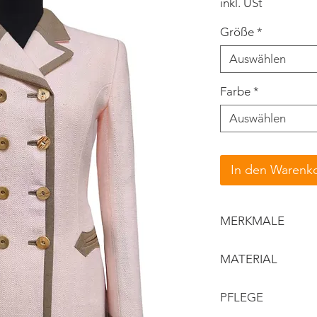
inkl. USt
Größe
*
Auswählen
Farbe
*
Auswählen
In den Warenk
MERKMALE
Reverskragen
MATERIAL
Kontrastbordür
verzierte Tasc
Obermaterial: 
PFLEGE
handpaspeliert
Kontrast: Jäger