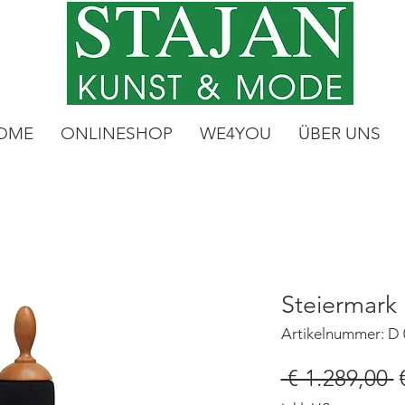
OME
ONLINESHOP
WE4YOU
ÜBER UNS
Steiermark
Artikelnummer: D 
S
 € 1.289,00 