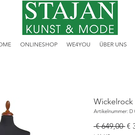
OME
ONLINESHOP
WE4YOU
ÜBER UNS
Wickelrock
Artikelnummer: D
St
 € 649,00 
€ 