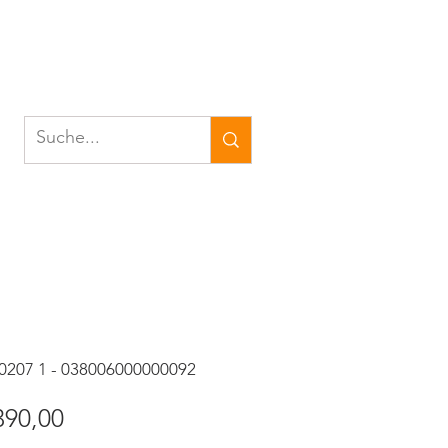
 0207 1 - 038006000000092
andardpreis
Sale-
390,00