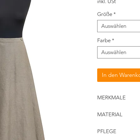
inkl. USt
Größe
*
Auswählen
Farbe
*
Auswählen
In den Warenk
MERKMALE
Wickeloptik
MATERIAL
schmaler Bund
A-Linie
Obermaterial: 
PFLEGE
Abschluss mit 
Saum: Loden