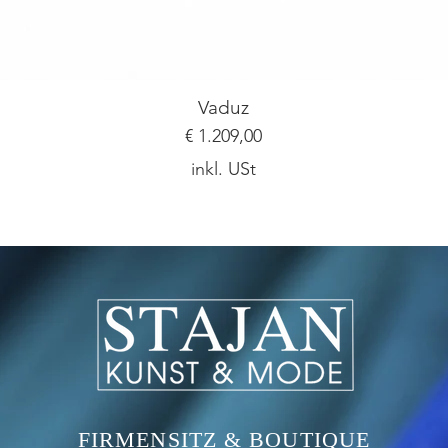
Vaduz
Preis
€ 1.209,00
inkl. USt
Ich bin ein Textabschnitt. Klicke hier, um deinen
FIRMENSITZ & BOUTIQUE