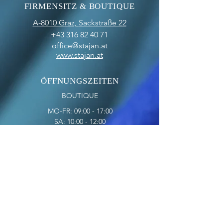
FIRMENSITZ & BOUTIQUE
A-8010 Graz,
Sackstraße 22
+43 316 82 40 71
office@stajan.at
www.stajan.at
ÖFFNUNGSZEITEN
BOUTIQUE
MO-FR: 09:00 - 17:00
SA: 10:00 - 12:00
OFFICE
MO-FR: 09:00 - 17:00
ZAHLUNGSARTEN