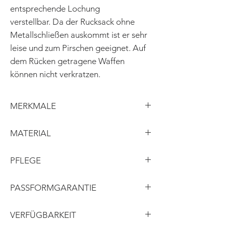
entsprechende Lochung
verstellbar. Da der Rucksack ohne
Metallschließen auskommt ist er sehr
leise und zum Pirschen geeignet. Auf
dem Rücken getragene Waffen
können nicht verkratzen.
MERKMALE
Maße: 70x60cm
MATERIAL
innen mit PU-Plane gefüttert
aufgesetze Tasche mit bedrucktem
Obermaterial: Leinen
PFLEGE
Hirsch-Motiv
Motiv »Hirsch«: Baumwolle,
Schnürriemen
bedruckt (nach einer Malerei von
Professionelle Reinigung
PASSFORMGARANTIE
verstellbare Träger-Riemen
Designerin Brigitte Stajan)
Rückenteil schlicht
weitere Details: Loden/Baumwolle
Was nicht auf Anhieb passt, wird von
VERFÜGBARKEIT
Futter: PU-Plane
uns passend gemacht. Sollte das