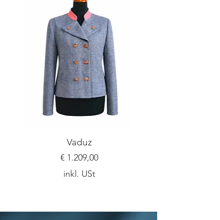
Vaduz
Preis
€ 1.209,00
inkl. USt