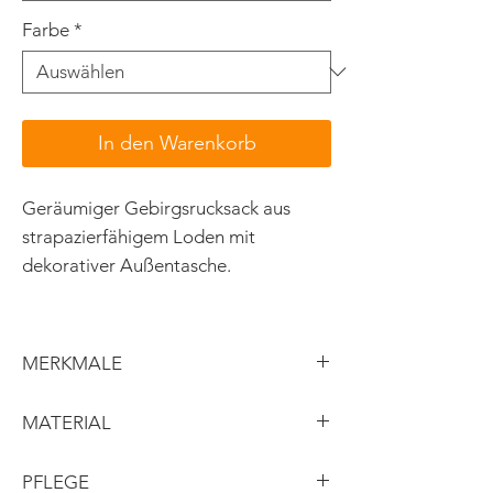
Farbe
*
In den Warenkorb
Geräumiger Gebirgsrucksack aus
strapazierfähigem Loden mit
dekorativer Außentasche.
MERKMALE
Maße: 58x50cm
MATERIAL
ungefüttert
aufgesetze Tasche mit bedrucktem
Obermaterial: strapazierbarer
PFLEGE
Fasan-Motiv
Loden