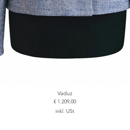
Vaduz
Preis
€ 1.209,00
inkl. USt
Ich bin ein Textabschnitt. Klicke hier, um deinen