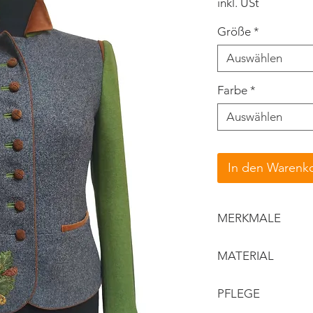
inkl. USt
Größe
*
Auswählen
Farbe
*
Auswählen
In den Warenk
MERKMALE
raffinierter Ste
MATERIAL
taillierter, kur
handpaspeliert
Obermaterial: 
PFLEGE
Vorderteil mit 
Details: Samt/