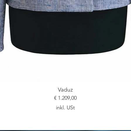
Vaduz
Preis
€ 1.209,00
inkl. USt
Ich bin ein Textabschnitt. Klicke hier, um deinen