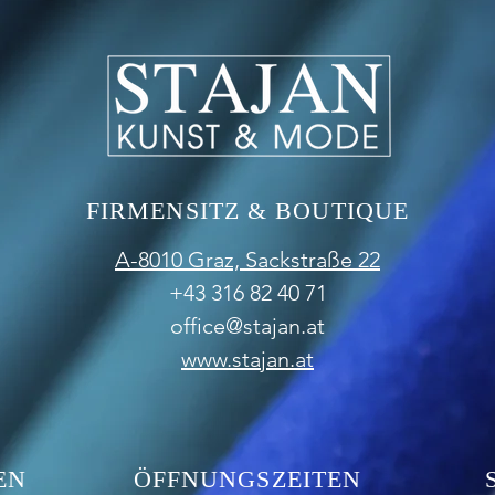
FIRMENSITZ & BOUTIQUE
A-8010 Graz,
Sackstraße 22
+43 316 82 40 71
office@stajan.at
www.stajan.at
EN
ÖFFNUNGSZEITEN