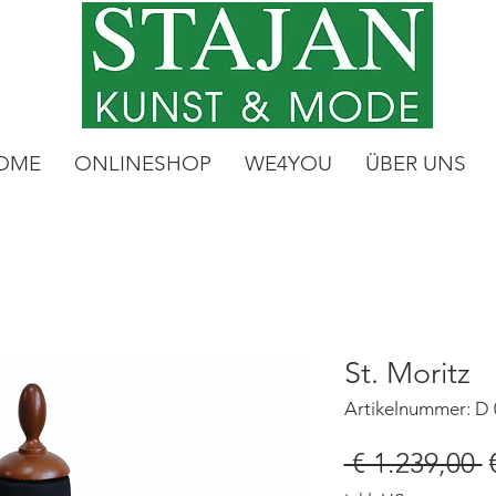
OME
ONLINESHOP
WE4YOU
ÜBER UNS
St. Moritz
Artikelnummer: D 
S
 € 1.239,00 