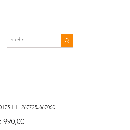
0175 1 1 - 267725J867060
tandardpreis
Sale-
€ 990,00