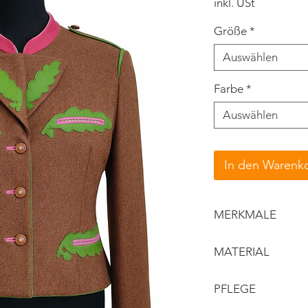
inkl. USt
Größe
*
Auswählen
Farbe
*
Auswählen
In den Warenk
MERKMALE
schmaler Stehk
MATERIAL
kurzer, taillierte
Revers
Obermaterial: 
PFLEGE
Schulterspange
Details: Loden