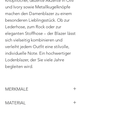
Knopflöcher, dezente Akzente in Oliv
und Ivory sowie Metallkugelknöpfe
machen den Damenblazer zu einem
besonderen Lieblingsstück. Ob zur
Lederhose, zum Rock oder zur
eleganten Stoffhose – der Blazer lässt
sich vielseitig kombinieren und
verleiht jedem Outfit eine stilvolle,
individuelle Note. Ein hochwertiger
Lodenblazer, der Sie viele Jahre
begleiten wird.
MERKMALE
taillierter Schnitt
MATERIAL
Bubikragen
schlichter Ärmelabschluss
Obermaterial: Wolle