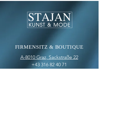
FIRMENSITZ & BOUTIQUE
A-8010 Graz,
Sackstraße 22
+43 316 82 40 71
office@stajan.at
www.stajan.at
ÖFFNUNGSZEITEN
BOUTIQUE
MO-FR: 09:00 - 17:00
SA: 10:00 - 12:00
OFFICE
MO-FR: 09:00 - 17:00