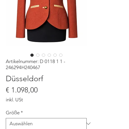
Artikelnummer: D 0118 1 1 -
246294H240467
Düsseldorf
Preis
€ 1.098,00
inkl. USt
Größe
*