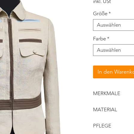
inkl. USt
Größe
*
Auswählen
Farbe
*
Auswählen
In den Warenk
MERKMALE
Liegekragen
MATERIAL
taillierter Schnit
Hakenverschlus
Obermaterial: 
PFLEGE
paspelierte Tas
Futter: Viskose