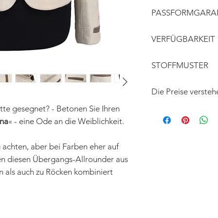
versetzter Schli
Professionelle Rei
PASSFORMGARA
aufwendig verar
dezente Farbak
Was nicht auf Anhi
VERFÜGBARKEIT
passend gemacht. 
Produkt nicht gan
Das Modell ist SO
STOFFMUSTER
kann dieses gerne
Kontaktieren Sie u
Lieferzeit:
Um Ihnen das Einka
Die Preise versteh
Österreich: 1-2 W
einem Erlebnis zu 
Deutschland: 2-3 
itte gesegnet? - Betonen Sie Ihren
Service an, vorab 
Schweiz: 3-7 Werk
Eine kurze
E-Mail
m
na
« - eine Ode an die Weiblichkeit.
weitere Länder: au
Artikel:n und Anga
g achten, aber bei Farben eher auf
Das gewünschte Mod
n diesen Übergangs-Allrounder aus
vorrätig?
n als auch zu Röcken kombiniert
Andere Größen bzw
auch in anderen F
einen Aufpreis ab 
Kontaktieren Sie u