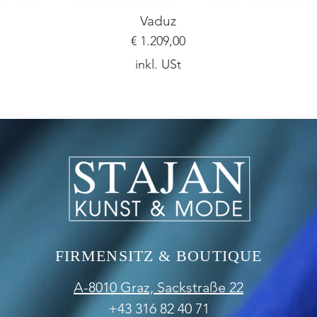
Vaduz
Preis
€ 1.209,00
inkl. USt
Ich bin ein Textabschnitt. Klicke hier, um deinen
FIRMENSITZ & BOUTIQUE
A-8010 Graz,
Sackstraße 22
+43 316 82 40 71