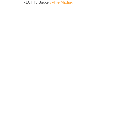
RECHTS: Jacke 
»Mille Miglia«
LINKS: 
»Reitmantel«
RECHTS: Jacke 
»Hannover«