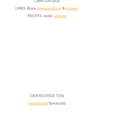
CAMOUFLAGE
LINKS: Bluse 
»Verena«
, 
Rock
 & 
»Cape«
RECHTS: Jacke 
»Arosa«
DER RICHTIGE TON
Seidenschal
 (bedruckt)