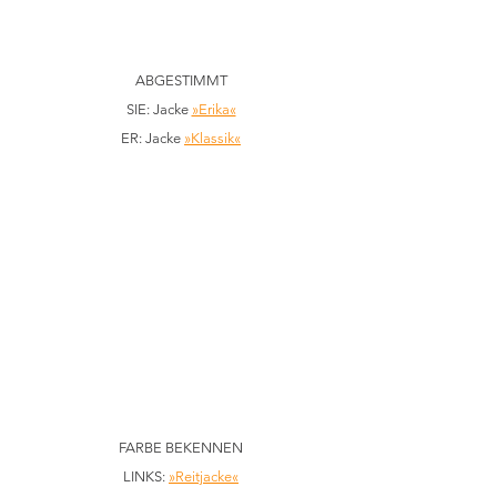
ABGESTIMMT
SIE: Jacke 
»Erika«
ER: Jacke 
»Klassik«
FARBE BEKENNEN
LINKS: 
»Reitjacke«