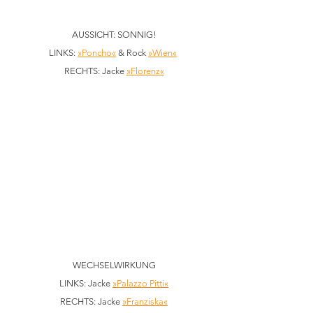
AUSSICHT: SONNIG!
LINKS: 
»Poncho«
 & Rock 
»Wien«
RECHTS: Jacke 
»Florenz«
WECHSELWIRKUNG
LINKS: Jacke 
»Palazzo Pitti«
RECHTS: Jacke 
»Franziska«