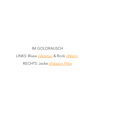
IM GOLDRAUSCH
LINKS: Bluse 
»Verena«
 & Rock 
»Wien«
RECHTS: Jacke 
»Palazzo Pitti«