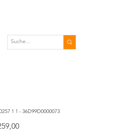
 0257 1 1 - 36D99D0000073
andardpreis
Sale-
259,00