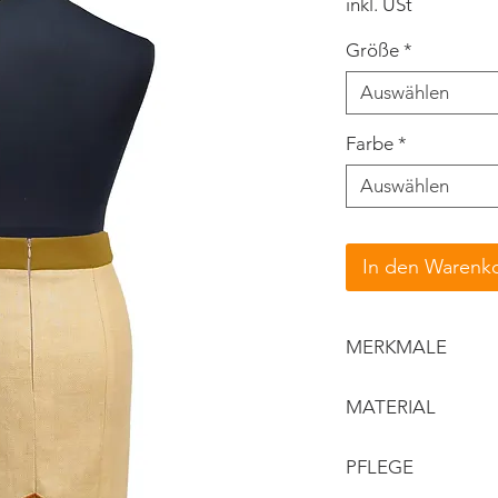
inkl. USt
Größe
*
Auswählen
Farbe
*
Auswählen
In den Warenk
MERKMALE
breiter Bund
MATERIAL
knieumspielend
hinten mit Zipp,
Obermaterial: 
PFLEGE
Bund: Baumwol