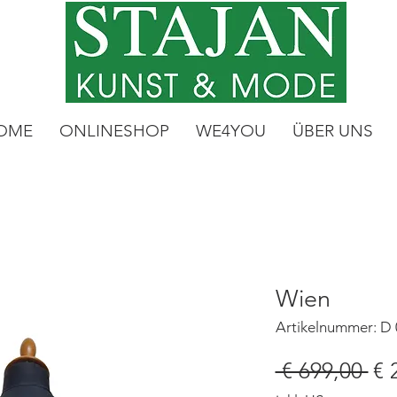
OME
ONLINESHOP
WE4YOU
ÜBER UNS
Wien
Artikelnummer: D
St
 € 699,00 
€ 