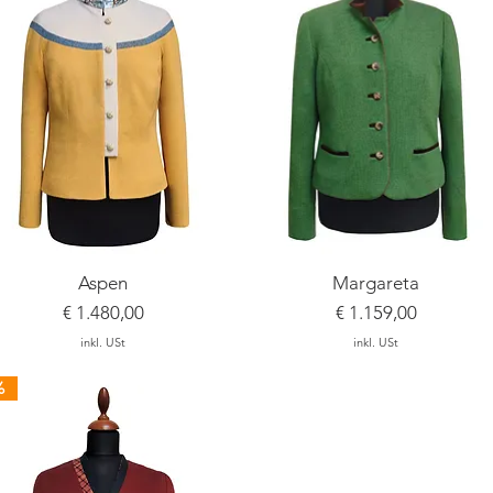
Schnellansicht
Schnellansicht
Aspen
Margareta
Preis
Preis
€ 1.480,00
€ 1.159,00
inkl. USt
inkl. USt
%