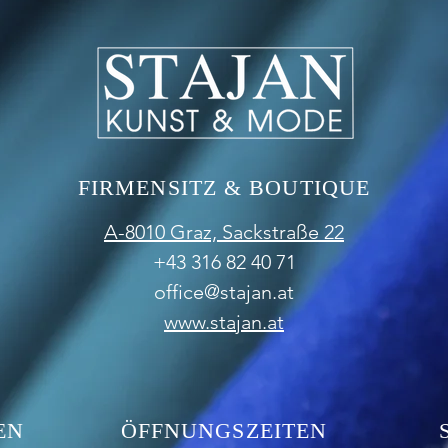
FIRMENSITZ & BOUTIQUE
A-8010 Graz,
Sackstraße 22
+43 316 82 40 71
office@stajan.at
www.stajan.at
EN
ÖFFNUNGSZEITEN