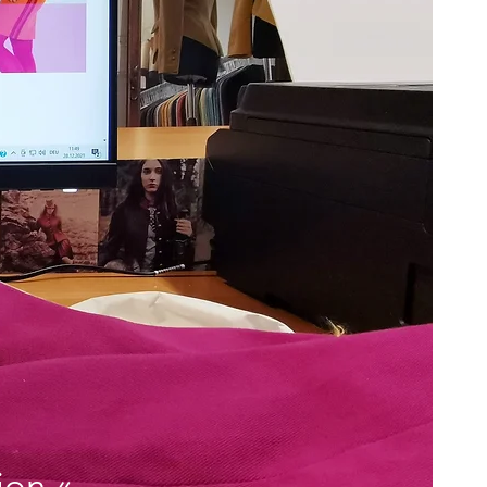
ion.
«