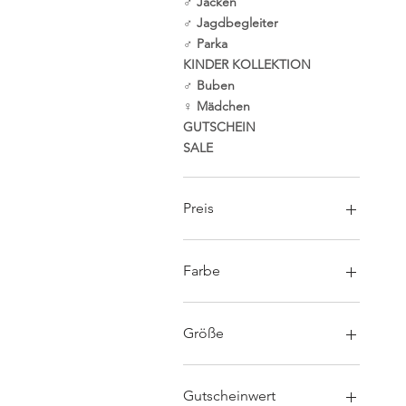
♂ Jacken
♂ Jagdbegleiter
♂ Parka
KINDER KOLLEKTION
♂ Buben
♀ Mädchen
GUTSCHEIN
SALE
Preis
0 €
3.690 €
Farbe
Anthrazith
Blau
Größe
Bordeaux
Braun
32
Curry
34
Gutscheinwert