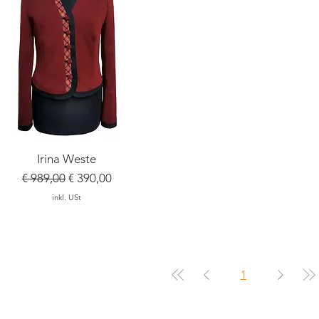
Schnellansicht
Irina Weste
Standardpreis
Sale-Preis
€ 989,00
€ 390,00
inkl. USt
1