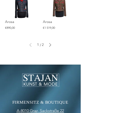
Arosa
Arosa
€890,00
€1 519,00
1
2
/
Ich bin ein Textabschnitt. Klicke hier, um
deinen
FIRMENSITZ & BOUTIQUE
A-8010 Graz,
Sackstraße 22