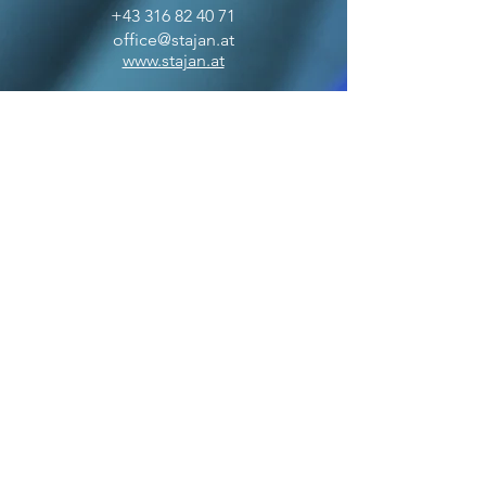
+43 316 82 40 71
office@stajan.at
www.stajan.at
ÖFFNUNGSZEITEN
BOUTIQUE
MO-FR: 09:00 - 17:00
SA: 10:00 - 12:00
OFFICE
MO-FR: 09:00 - 17:00
ZAHLUNGSARTEN
VERSANDPARTNER