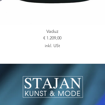
Vaduz
Preis
€ 1.209,00
inkl. USt
Ich bin ein Textabschnitt. Klicke hier, um deinen