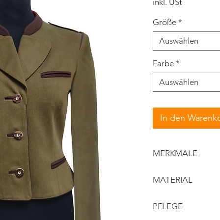
inkl. USt
Größe
*
Auswählen
Farbe
*
Auswählen
In den Warenk
MERKMALE
schmaler Stehk
MATERIAL
Revers
kurzer, taillierte
Obermaterial: 
PFLEGE
paspelierte Tas
Details: Loden