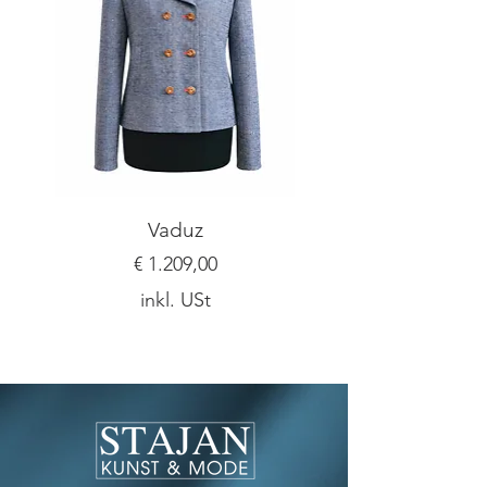
gerne!
Vaduz
Preis
€ 1.209,00
inkl. USt