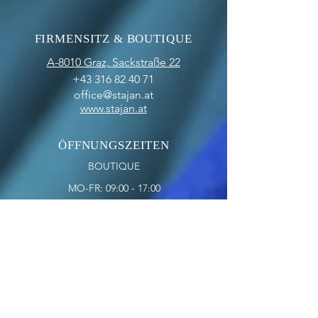
FIRMENSITZ & BOUTIQUE
A-8010 Graz,
Sackstraße 22
+43 316 82 40 71
office@stajan.at
www.stajan.at
ÖFFNUNGSZEITEN
BOUTIQUE
MO-FR: 09:00 - 17:00
SA: 10:00 - 12:00
OFFICE
MO-FR: 09:00 - 17:00
ZAHLUNGSARTEN