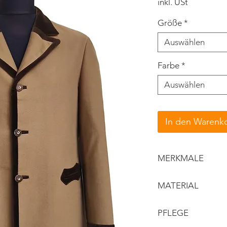
inkl. USt
Größe
*
Auswählen
Farbe
*
Auswählen
In den Warenk
MERKMALE
Reverskragen
MATERIAL
Kontrastbordür
verzierte Tasc
Obermaterial: 
PFLEGE
handpaspeliert
Details/Kontras