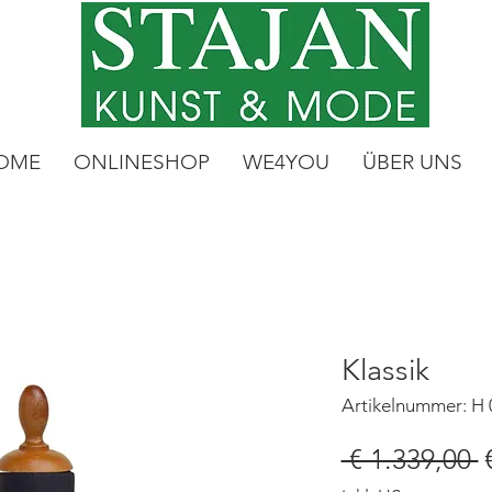
OME
ONLINESHOP
WE4YOU
ÜBER UNS
Klassik
Artikelnummer: H 
S
 € 1.339,00 