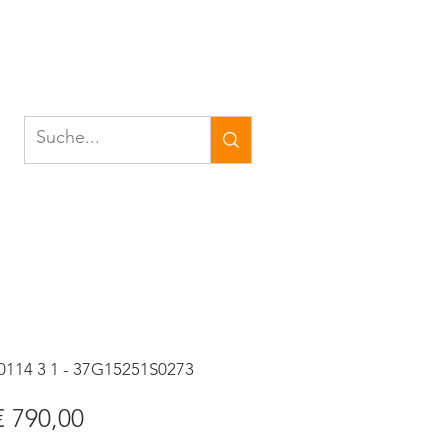
0114 3 1 - 37G15251S0273
tandardpreis
Sale-
€ 790,00