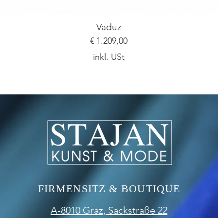
Vaduz
Preis
€ 1.209,00
inkl. USt
Ich bin ein Textabschnitt. Klicke hier, um deinen
FIRMENSITZ & BOUTIQUE
A-8010 Graz,
Sackstraße 22