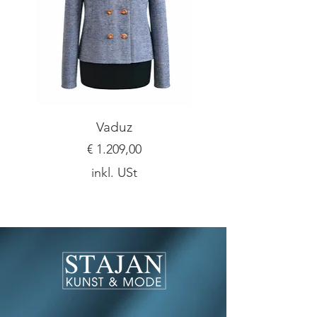
Vaduz
Preis
€ 1.209,00
inkl. USt