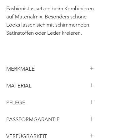
Fashionistas setzen beim Kombinieren
auf Materialmix. Besonders schöne
Looks lassen sich mit schimmernden
Satinstoffen oder Leder kreieren.
MERKMALE
Reverskragen
MATERIAL
taillierter Schnitt
Rückenteil mit Schlitzoptik
Obermaterial: Wolle
PFLEGE
aufwendige Taschenverarbeitung
Futter Viskose
Ärmelschlitze
Knöpfe: Büffelhorn
professionelle Reinigung
PASSFORMGARANTIE
raffinierte Kontrastdetails
handpaspelierte Knopflöcher
Was nicht auf Anhieb passt, wird von
VERFÜGBARKEIT
uns passend gemacht. Sollte das