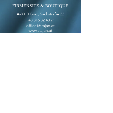
FIRMENSITZ & BOUTIQUE
A-8010 Graz,
Sackstraße 22
+43 316 82 40 71
office@stajan.at
www.stajan.at
ÖFFNUNGSZEITEN
BOUTIQUE
MO-FR: 09:00 - 17:00
SA: 10:00 - 12:00
OFFICE
MO-FR: 09:00 - 17:00
ZAHLUNGSARTEN