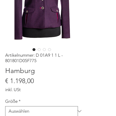
Artikelnummer: D 01A9 1 1 L -
801801D05F775
Hamburg
Preis
€ 1.198,00
inkl. USt
Größe
*