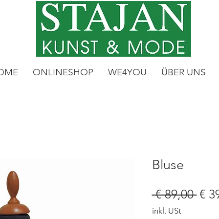
OME
ONLINESHOP
WE4YOU
ÜBER UNS
Bluse
Sta
 € 89,00 
€ 3
inkl. USt