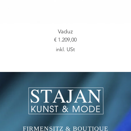
Vaduz
Preis
€ 1.209,00
inkl. USt
Ich bin ein Textabschnitt. Klicke hier, um deinen
FIRMENSITZ & BOUTIQUE