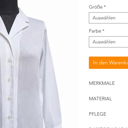
Größe
*
Auswählen
Farbe
*
Auswählen
In den Warenk
MERKMALE
Reverskragen
MATERIAL
lange Ärmel
lockerer Schnitt
Obermaterial:
PFLEGE
ungefüttert
gerillte Optik
Maschinenwäsche 