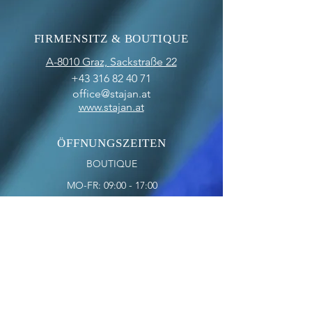
FIRMENSITZ & BOUTIQUE
A-8010 Graz,
Sackstraße 22
+43 316 82 40 71
office@stajan.at
www.stajan.at
ÖFFNUNGSZEITEN
BOUTIQUE
MO-FR: 09:00 - 17:00
SA: 10:00 - 12:00
OFFICE
MO-FR: 09:00 - 17:00
ZAHLUNGSARTEN