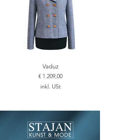
gerne!
Vaduz
Preis
€ 1.209,00
inkl. USt