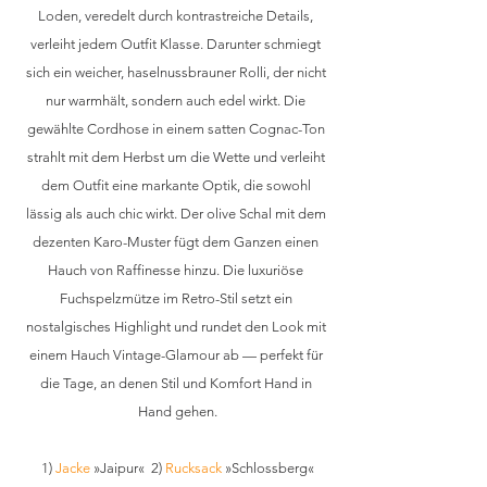
Loden, veredelt durch kontrastreiche Details, 
verleiht jedem Outfit Klasse. Darunter schmiegt 
sich ein weicher, haselnussbrauner Rolli, der nicht 
nur warmhält, sondern auch edel wirkt. Die 
gewählte Cordhose in einem satten Cognac-Ton 
strahlt mit dem Herbst um die Wette und verleiht 
dem Outfit eine markante Optik, die sowohl 
lässig als auch chic wirkt. Der olive Schal mit dem 
dezenten Karo-Muster fügt dem Ganzen einen 
Hauch von Raffinesse hinzu. Die luxuriöse 
Fuchspelzmütze im Retro-Stil setzt ein 
nostalgisches Highlight und rundet den Look mit 
einem Hauch Vintage-Glamour ab — perfekt für 
die Tage, an denen Stil und Komfort Hand in 
Hand gehen.
1) 
Jacke
 »Jaipur«  2) 
Rucksack
 »Schlossberg«