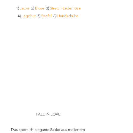
1) 
Jacke
  2) 
Bluse
  3) 
Stretch-Lederhose
4) 
Jagdhut
  5) 
Stiefel
  6) 
Handschuhe
FALL IN LOVE
Das sportlich-elegante Sakko aus meliertem 