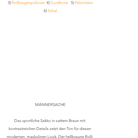
 3) 
Rollkragenpullover
  4) 
Cordhose
   5) 
Pelzmütze
 6) 
Schal
MÄNNERSACHE
Das sportliche Sakko in sattem Braun mit 
kontrastreichen Details setzt den Ton für diesen 
modernen, maskulinen Look. Der hellbraune Rolli 