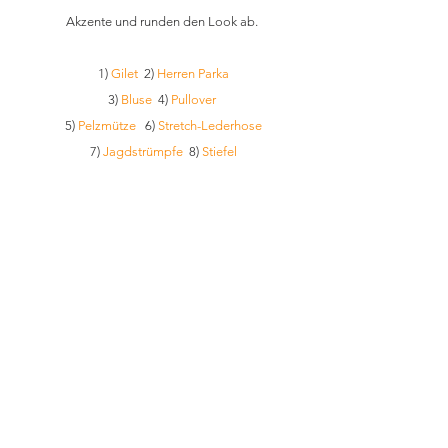
Akzente und runden den Look ab. 
1) 
Gilet
  2) 
Herren Parka
3) 
Bluse
  4) 
Pullover
5) 
Pelzmütze
   6) 
Stretch-Lederhose
7) 
Jagdstrümpfe
  8) 
Stiefel