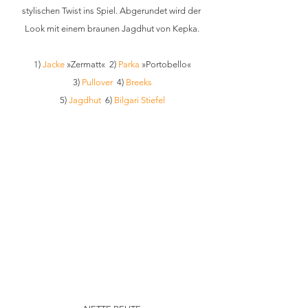
stylischen Twist ins Spiel. Abgerundet wird der 
Look mit einem braunen Jagdhut von Kepka.
1) 
Jacke
 »Zermatt«  2) 
Parka
 »Portobello«
3) 
Pullover
  4) 
Breeks
5) 
Jagdhut
  6) 
Bilgari Stiefel