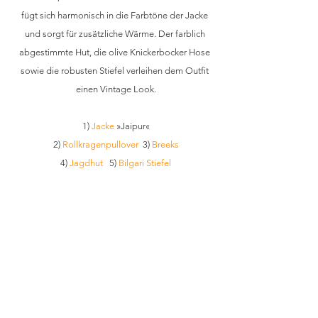
fügt sich harmonisch in die Farbtöne der Jacke 
und sorgt für zusätzliche Wärme. Der farblich 
abgestimmte Hut, die olive Knickerbocker Hose 
sowie die robusten Stiefel verleihen dem Outfit 
einen Vintage Look.
1) 
Jacke
 »Jaipur«
2) 
Rollkragenpullover
  3) 
Breeks
4) 
Jagdhut
   5) 
Bilgari Stiefel