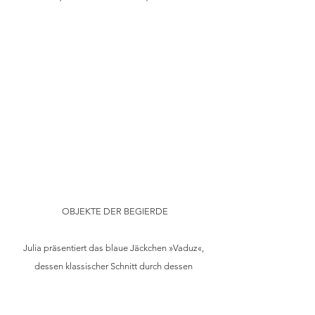
OBJEKTE DER BEGIERDE
Julia präsentiert das blaue Jäckchen »Vaduz«, 
dessen klassischer Schnitt durch dessen 
Oberstoff, ein Karo in edlem Taubenblau, 
besticht. Darunter trägt sie einen farblich auf die 