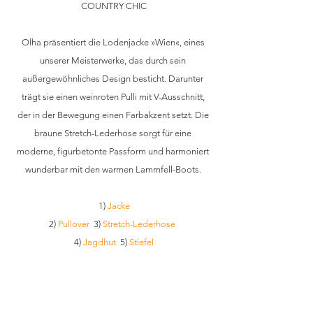
COUNTRY CHIC
Olha präsentiert die Lodenjacke »Wien«, eines 
unserer Meisterwerke, das durch sein 
außergewöhnliches Design besticht. Darunter 
trägt sie einen weinroten Pulli mit V-Ausschnitt, 
der in der Bewegung einen Farbakzent setzt. Die 
braune Stretch-Lederhose sorgt für eine 
moderne, figurbetonte Passform und harmoniert 
wunderbar mit den warmen Lammfell-Boots. 
1) 
Jacke
2) 
Pullover
  3) 
Stretch-Lederhose
4) 
Jagdhut
  5) 
Stiefel