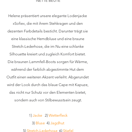
NETTE BEUTE
Helene präsentiert unsere elegante Lodenjacke 
»Sofie«, die mit ihrem Stehkragen und den 
dezenten Farbdetails besticht. Darunter trägt sie 
eine klassische Hemdbluse und eine braune 
Stretch-Lederhose, die im Nu eine schlanke 
Silhouette kreiert und zugleich Komfort bietet. 
Die braunen Lammfell-Boots sorgen für Wärme, 
während der farblich abgestimmte Hut dem 
Outfit einen weiteren Akzent verleiht. Abgerundet 
wird der Look durch das blaue Cape mit Kapuze, 
das nicht nur Schutz vor den Elementen bietet, 
sondern auch von Stilbewusstsein zeugt.
1) 
Jacke
   2) 
Wetterfleck
3) 
Bluse
4) 
Jagdhut
5) 
Stretch-Lederhose
  6) 
Stiefel