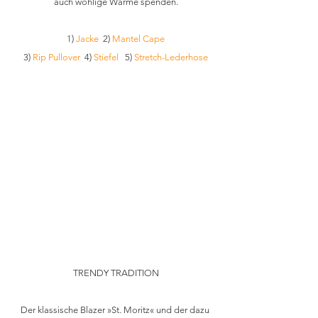
auch wohlige Wärme spenden.
1) 
Jacke
  2) 
Mantel Cape
3) 
Rip Pullover
  4) 
Stiefel
   5) 
Stretch-Lederhose
TRENDY TRADITION
Der klassische Blazer »St. Moritz« und der dazu 