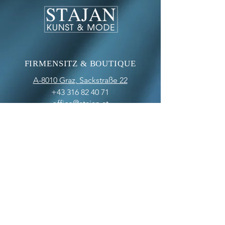
FIRMENSITZ & BOUTIQUE
A-8010 Graz,
Sackstraße 22
+43 316 82 40 71
office@stajan.at
www.stajan.at
ÖFFNUNGSZEITEN
BOUTIQUE
MO-FR: 09:00 - 17:00
SA: 10:00 - 12:00
OFFICE
MO-FR: 09:00 - 17:00