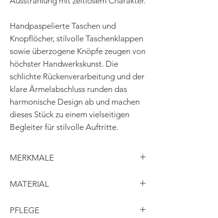
Ausstrahlung mit zeitlosem Charakter.
Handpaspelierte Taschen und
Knopflöcher, stilvolle Taschenklappen
sowie überzogene Knöpfe zeugen von
höchster Handwerkskunst. Die
schlichte Rückenverarbeitung und der
klare Ärmelabschluss runden das
harmonische Design ab und machen
dieses Stück zu einem vielseitigen
Begleiter für stilvolle Auftritte.
MERKMALE
taillierter Schnitt
MATERIAL
Bubikragen
Taschenklappen
Obermaterial: Leinen
PFLEGE
schlichter Ärmelabschluss
Futter: Viskose