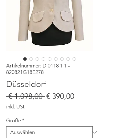
Artikelnummer: D 0118 1 1 -
820821G18E278
Düsseldorf
Standardpreis
Sale-
 € 1.098,00 
€ 390,00
Preis
inkl. USt
Größe
*